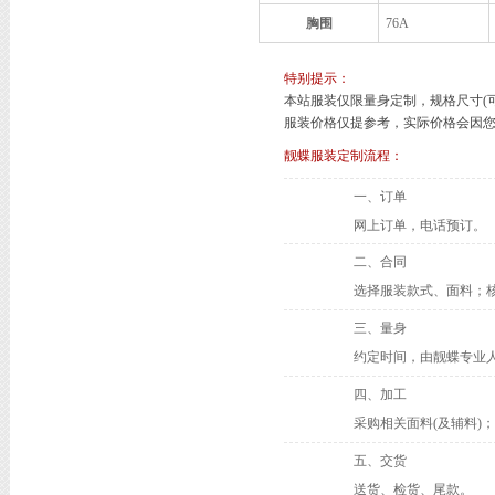
胸围
76A
特别提示：
本站服装仅限量身定制，规格尺寸(
服装价格仅提参考，实际价格会因您
靓蝶服装定制流程：
一、订单
网上订单，电话预订。
二、合同
选择服装款式、面料；核
三、量身
约定时间，由靓蝶专业
四、加工
采购相关面料(及辅料)
五、交货
送货、检货、尾款。