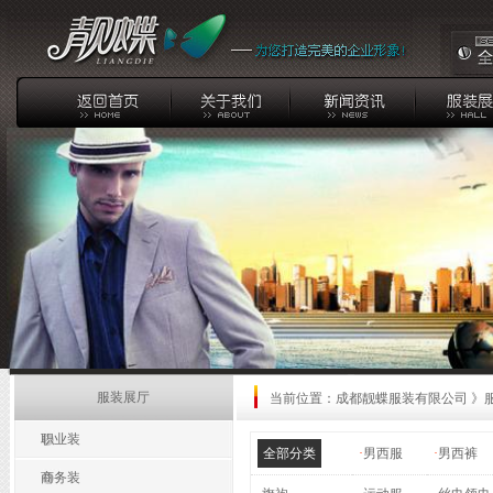
服装展厅
当前位置：
成都靓蝶服装有限公司
》
职业装
全部分类
·
男西服
·
男西裤
商务装