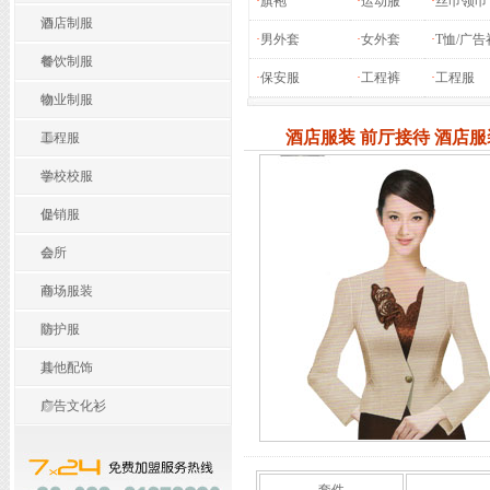
·
旗袍
·
运动服
·
丝巾领巾
酒店制服
·
男外套
·
女外套
·
T恤/广告
餐饮制服
·
保安服
·
工程裤
·
工程服
物业制服
酒店服装 前厅接待 酒店
工程服
学校校服
促销服
会所
商场服装
防护服
其他配饰
广告文化衫