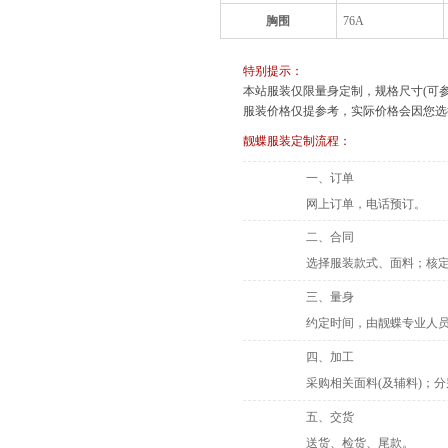
胸围
76A
特别提示：
本站服装仅限量身定制，规格尺寸(可
服装价格仅提参考，实际价格会因您选择
靓蝶服装定制流程：
一、订单
网上订单，电话预订。
二、合同
选择服装款式、面料；核定
三、量身
约定时间，由靓蝶专业人
四、加工
采购相关面料(及辅料)；
五、交货
送货、检货、尾款。