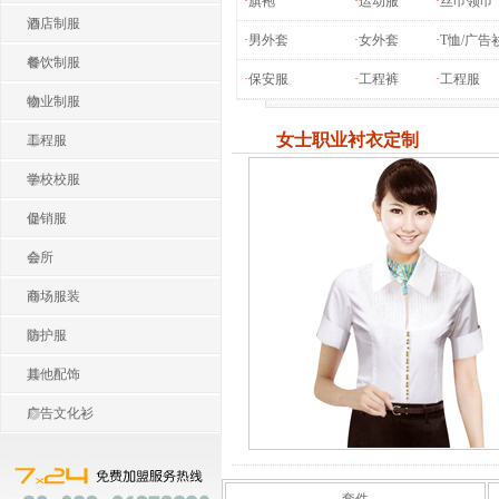
·
旗袍
·
运动服
·
丝巾领巾
酒店制服
·
男外套
·
女外套
·
T恤/广告
餐饮制服
·
保安服
·
工程裤
·
工程服
物业制服
女士职业衬衣定制
工程服
学校校服
促销服
会所
商场服装
防护服
其他配饰
广告文化衫