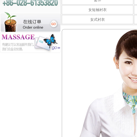
套件
女短袖衬衣
女式衬衣