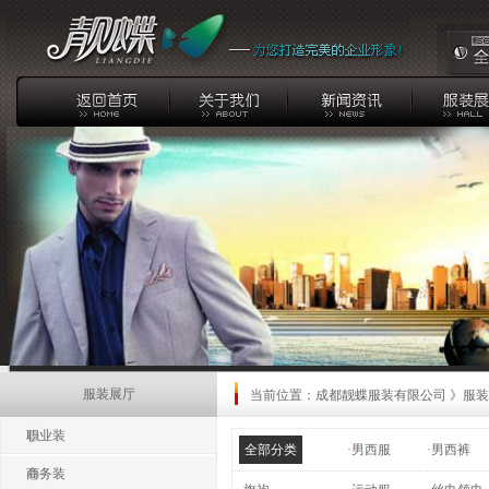
服装展厅
当前位置：
成都靓蝶服装有限公司
》
服装
职业装
全部分类
·
男西服
·
男西裤
商务装